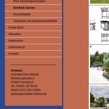
Prot. Kirchengemeinden
Erlebnis Garten
Kunstobjekte
Gewerbe und Industriearchitektur
Unser Büro
Aktuelles
Impressum
Datenschutz
Kontakt
Kontakt:
Architekt Dirk Mitzkat
Mühlbergstraße 8
67693 Fischbach
Tel. 06305 3979033
Mobil 0152 295 33991
pdm(at)architekt-mitzkat.de