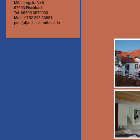
Mühlbergstraße 8
67693 Fischbach
Tel. 06305 3979033
Mobil 0152 295 33991
pdm(at)architekt-mitzkat.de