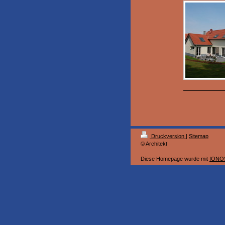
Druckversion
|
Sitemap
© Architekt
Diese Homepage wurde mit
IONOS