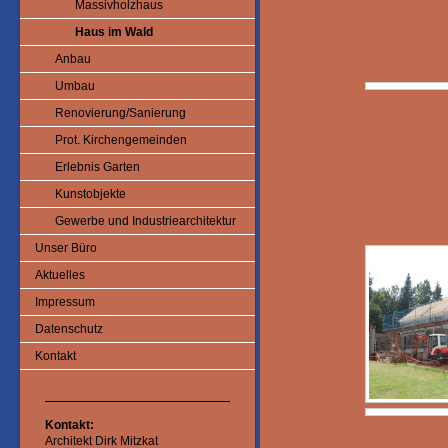
Massivholzhaus
Haus im Wald
Anbau
Umbau
Renovierung/Sanierung
Prot. Kirchengemeinden
Erlebnis Garten
Kunstobjekte
Gewerbe und Industriearchitektur
Unser Büro
Aktuelles
Impressum
Datenschutz
Kontakt
Kontakt:
Architekt Dirk Mitzkat