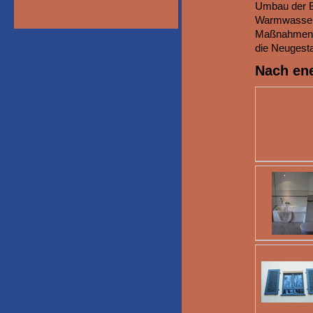
Umbau der B
Warmwasserv
Maßnahmen im
die Neugest
Nach ene